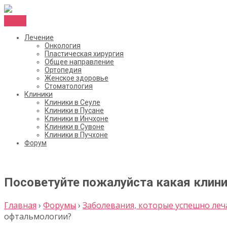
Menu
Лечение
Онкология
Пластическая хирургия
Общее направление
Ортопедия
Женское здоровье
Стоматология
Клиники
Клиники в Сеуле
Клиники в Пусане
Клиники в Инчхоне
Клиники в Сувоне
Клиники в Пучхоне
Форум
Посоветуйте пожалуйста какая клини
Главная
›
Форумы
›
Заболевания, которые успешно леч
офтальмологии?