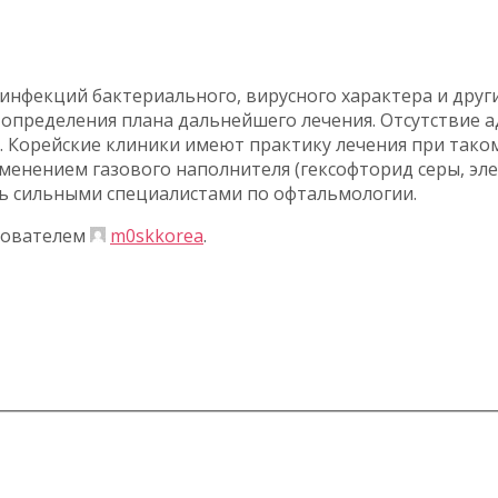
нфекций бактериального, вирусного характера и други
 определения плана дальнейшего лечения. Отсутствие 
 Корейские клиники имеют практику лечения при таком
енением газового наполнителя (гексофторид серы, элег
нь сильными специалистами по офтальмологии.
ьзователем
m0skkorea
.