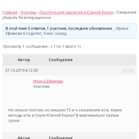
Главная
›
Форумы
›
Пластическая хирургия в Южной Корее
›
Ожирение
убирать безоперационно
В этой теме 0 ответов, 1 участник, последнее обновление
Ирина
Ефимова
6 года/лет, 9 мес. назад
.
Просмотр 1 сообщения - с 1 по 1 (всего 1)
Автор
Сообщения
27.10.2019 в 12:00
#3180
Ирина Ефимова
Участник
Не сильно толстая, но лишних 15 кг к сожалению есть. Какие
методы есть в Сеуле Южной Кореи? В максимально сжатые
сроки
Автор
Сообщения