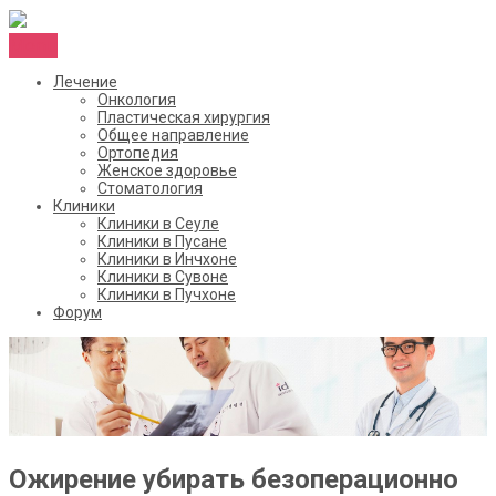
Menu
Лечение
Онкология
Пластическая хирургия
Общее направление
Ортопедия
Женское здоровье
Стоматология
Клиники
Клиники в Сеуле
Клиники в Пусане
Клиники в Инчхоне
Клиники в Сувоне
Клиники в Пучхоне
Форум
Ожирение убирать безоперационно