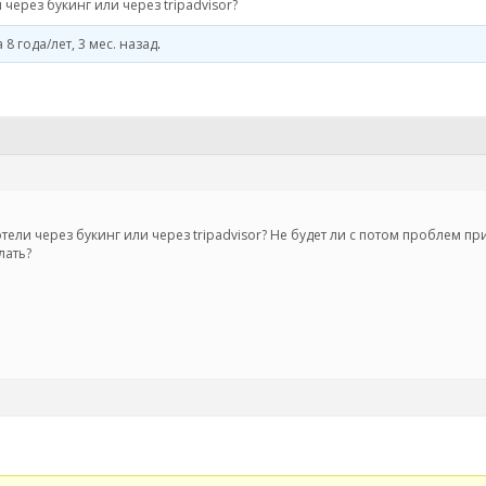
через букинг или через tripadvisor?
a
8 года/лет, 3 мес. назад
.
ли через букинг или через tripadvisor? Не будет ли с потом проблем пр
лать?