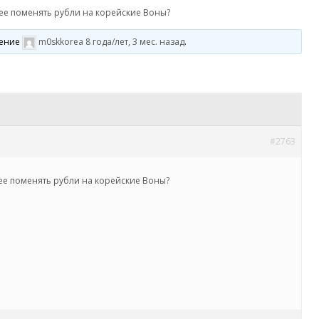
ее поменять рубли на корейские Воны?
ление
m0skkorea
8 года/лет, 3 мес. назад
.
#2763
ее поменять рубли на корейские Воны?