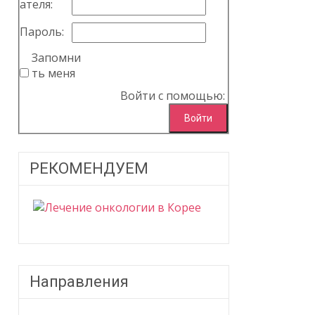
ателя:
Пароль:
Запомни
ть меня
Войти с помощью:
Войти
РЕКОМЕНДУЕМ
Направления