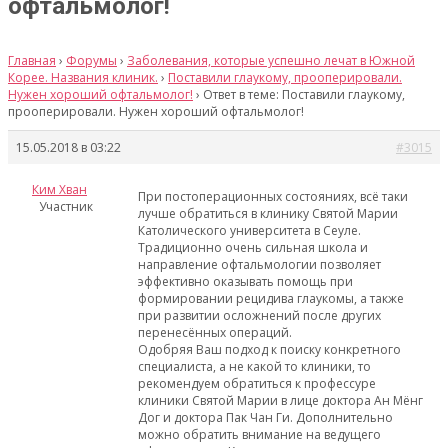
офтальмолог!
Главная
›
Форумы
›
Заболевания, которые успешно лечат в Южной
Корее. Названия клиник.
›
Поставили глаукому, прооперировали.
Нужен хороший офтальмолог!
›
Ответ в теме: Поставили глаукому,
прооперировали. Нужен хороший офтальмолог!
15.05.2018 в 03:22
#3015
Ким Хван
При постоперационных состояниях, всё таки
Участник
лучше обратиться в клинику Святой Марии
Католического университета в Сеуле.
Традиционно очень сильная школа и
направление офтальмологии позволяет
эффективно оказывать помощь при
формировании рецидива глаукомы, а также
при развитии осложнений после других
перенесённых операций.
Одобряя Ваш подход к поиску конкретного
специалиста, а не какой то клиники, то
рекомендуем обратиться к профессуре
клиники Святой Марии в лице доктора Ан Мёнг
Дог и доктора Пак Чан Ги. Дополнительно
можно обратить внимание на ведущего