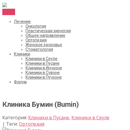
Menu
Лечение
Онкология
Пластическая хирургия
Общее направление
Ортопедия
Женское здоровье
Стоматология
Клиники
Клиники в Сеуле
Клиники в Пусане
Клиники в Инчхоне
Клиники в Сувоне
Клиники в Пучхоне
Форум
Клиника Бумин (Bumin)
Категория:
Клиники в Пусане
,
Клиники в Сеуле
| Теги:
Ортопедия