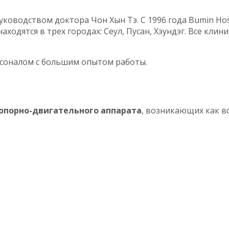
уководством доктора Чон Хын Тэ. С 1996 года Bumin Hos
ходятся в трех городах: Сеул, Пусан, Хэундэг. Все кл
оналом с большим опытом работы.
опорно-двигательного аппарата
, возникающих как вс