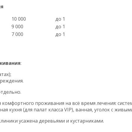
ия
10 000
до 1
9 000
до 1
7 000
до 1
оживания
:
тах);
чреждения.
отдельно.
комфортного проживания на всё время лечения: систем
я кухня (для палат класса VIP), ванная, уголок с живым
клиники усажена деревьями и кустарниками.