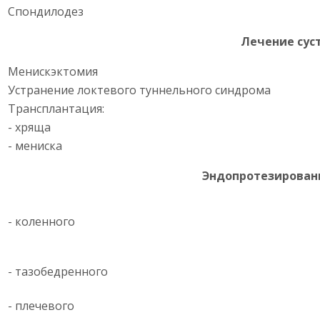
Спондилодез
Лечение сус
Менискэктомия
Устранение локтевого туннельного синдрома
Трансплантация:
- хряща
- мениска
Эндопротезировани
- коленного
- тазобедренного
- плечевого