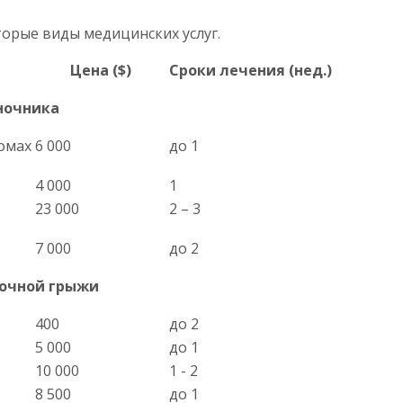
орые виды медицинских услуг.
Цена ($)
Сроки лечения (нед.)
ночника
омах
6 000
до 1
4 000
1
23 000
2 – 3
7 000
до 2
очной грыжи
400
до 2
5 000
до 1
10 000
1 - 2
8 500
до 1