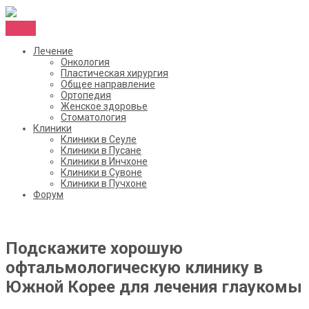
Menu
Лечение
Онкология
Пластическая хирургия
Общее направление
Ортопедия
Женское здоровье
Стоматология
Клиники
Клиники в Сеуле
Клиники в Пусане
Клиники в Инчхоне
Клиники в Сувоне
Клиники в Пучхоне
Форум
Подскажите хорошую
офтальмологическую клинику в
Южной Корее для лечения глаукомы