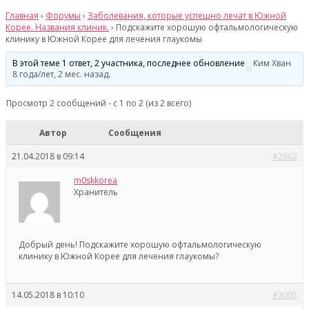
Главная
›
Форумы
›
Заболевания, которые успешно лечат в Южной
Корее. Названия клиник.
›
Подскажите хорошую офтальмологическую
клинику в Южной Корее для лечения глаукомы
В этой теме 1 ответ, 2 участника, последнее обновление
Ким Хван
8 года/лет, 2 мес. назад
.
Просмотр 2 сообщений - с 1 по 2 (из 2 всего)
Автор
Сообщения
21.04.2018 в 09:14
#2662
m0skkorea
Хранитель
Добрый день! Подскажите хорошую офтальмологическую
клинику в Южной Корее для лечения глаукомы?
14.05.2018 в 10:10
#3005