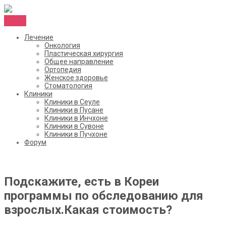
Menu
Лечение
Онкология
Пластическая хирургия
Общее направление
Ортопедия
Женское здоровье
Стоматология
Клиники
Клиники в Сеуле
Клиники в Пусане
Клиники в Инчхоне
Клиники в Сувоне
Клиники в Пучхоне
Форум
Подскажите, есть в Кореи
программы по обследованию для
взрослых.Какая стоимость?