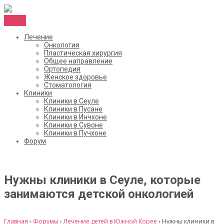
Menu
Лечение
Онкология
Пластическая хирургия
Общее направление
Ортопедия
Женское здоровье
Стоматология
Клиники
Клиники в Сеуле
Клиники в Пусане
Клиники в Инчхоне
Клиники в Сувоне
Клиники в Пучхоне
Форум
Нужны клиники в Сеуле, которые
занимаются детской онкологией
Главная
›
Форумы
›
Лечение детей в Южной Корее
›
Нужны клиники в