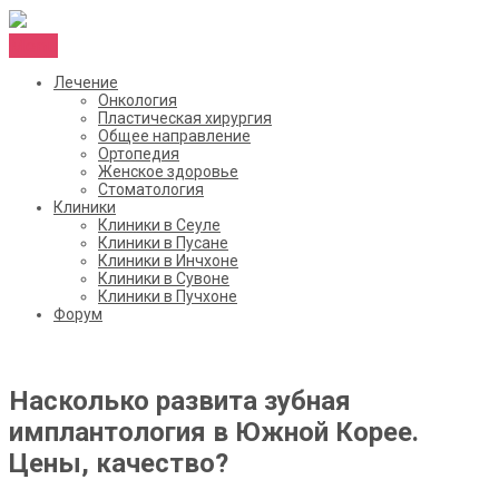
Menu
Лечение
Онкология
Пластическая хирургия
Общее направление
Ортопедия
Женское здоровье
Стоматология
Клиники
Клиники в Сеуле
Клиники в Пусане
Клиники в Инчхоне
Клиники в Сувоне
Клиники в Пучхоне
Форум
Насколько развита зубная
имплантология в Южной Корее.
Цены, качество?