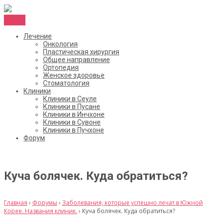
Menu
Лечение
Онкология
Пластическая хирургия
Общее направление
Ортопедия
Женское здоровье
Стоматология
Клиники
Клиники в Сеуле
Клиники в Пусане
Клиники в Инчхоне
Клиники в Сувоне
Клиники в Пучхоне
Форум
Куча болячек. Куда обратиться?
Главная
›
Форумы
›
Заболевания, которые успешно лечат в Южной
Корее. Названия клиник.
›
Куча болячек. Куда обратиться?