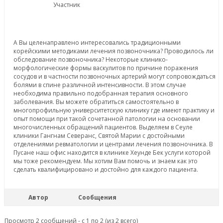
Участник
А Вы целенаправлено интересовались традиционными
корейскими методиками лечения позвоночника? Проводилось ли
обследование позвоночника? Некоторые клинико-
морфологические формы васкулитов по причине поражения
сосудов и в частности позвоночных артерий могут сопровождаться
болями в спине различной интенсивности. В этом случае
необходима правильно подобранная терапия основного
заболевания. Вы можете обратиться самостоятельно в
многопрофильную университетскую клинику где имеют практику и
опыт помощи при такой сочетанной патологии на основании
многочисленных обращений пациентов. Выделяем в Сеуле
клиники Гангнам Северанс, Святой Марии с достойными
отделениями ревматологии и центрами лечения позвоночника. В
Пусане наш офис находится в клинике Хеунде Бек услуги которой
мы тоже рекомендуем. Мы хотим Вам помочь и знаем как это
сделать квалифицировано и достойно для каждого пациента.
Автор
Сообщения
Просмотр 2 сообщений - с 1 по 2 (из 2 всего)