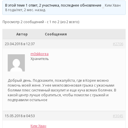
В этой теме 1 ответ, 2 участника, последнее обновление
Ким Хван
8 года/лет, 2 мес. назад
.
Просмотр 2 сообщений - с 1 по 2 (из 2 всего)
Автор
Сообщения
23.04.2018 в 12:37
#2706
m0skkorea
Хранитель
Добрый день. Подскажите, пожалуйста, где в Корее можно
помочь моей жене. У нее межпозвонковая грыжа с ужасными
болями плюс системный васкулит и еще куча всяких болячек. В
какой центр лучше обратиться, чтобы помогли с грыжей и
подправили остальное
15.05.2018 в 04:53
#3045
Ким Хван