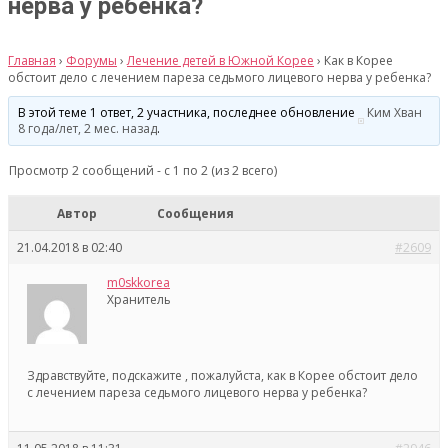
нерва у ребенка?
Главная
›
Форумы
›
Лечение детей в Южной Корее
›
Как в Корее
обстоит дело с лечением пареза седьмого лицевого нерва у ребенка?
В этой теме 1 ответ, 2 участника, последнее обновление
Ким Хван
8 года/лет, 2 мес. назад
.
Просмотр 2 сообщений - с 1 по 2 (из 2 всего)
Автор
Сообщения
21.04.2018 в 02:40
#2609
m0skkorea
Хранитель
Здравствуйте, подскажите , пожалуйста, как в Корее обстоит дело
с лечением пареза седьмого лицевого нерва у ребенка?