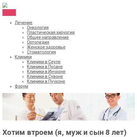
Menu
Лечение
Онкология
Пластическая хирургия
Общее направление
Ортопедия
Женское здоровье
Стоматология
Клиники
Клиники в Сеуле
Клиники в Пусане
Клиники в Инчхоне
Клиники в Сувоне
Клиники в Пучхоне
Форум
Хотим втроем (я, муж и сын 8 лет)