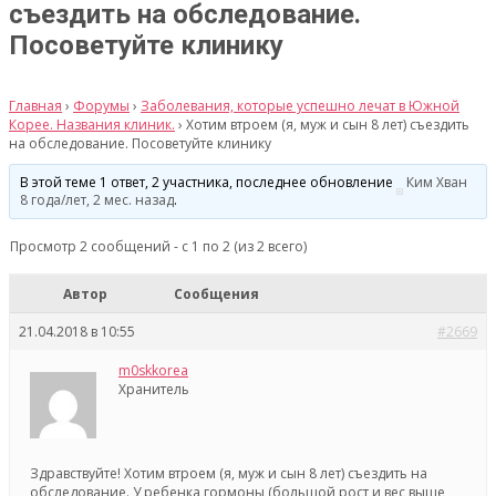
съездить на обследование.
Посоветуйте клинику
Главная
›
Форумы
›
Заболевания, которые успешно лечат в Южной
Корее. Названия клиник.
›
Хотим втроем (я, муж и сын 8 лет) съездить
на обследование. Посоветуйте клинику
В этой теме 1 ответ, 2 участника, последнее обновление
Ким Хван
8 года/лет, 2 мес. назад
.
Просмотр 2 сообщений - с 1 по 2 (из 2 всего)
Автор
Сообщения
21.04.2018 в 10:55
#2669
m0skkorea
Хранитель
Здравствуйте! Хотим втроем (я, муж и сын 8 лет) съездить на
обследование. У ребенка гормоны (большой рост и вес выше