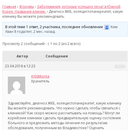
Главная
›
Форумы
›
Заболевания, которые успешно лечат в Южной
Корее. Названия клиник.
›
Диагноз ЖКБ, холецистопанкреатит, какую
клинику Вы можете рекомендовать.
В этой теме 1 ответ, 2 участника, последнее обновление
Ким
Хван
8 года/лет, 2 мес. назад
.
Просмотр 2 сообщений - с 1 по 2 (из 2 всего)
Автор
Сообщения
23.04.2018 в 12:23
#2699
m0skkorea
Хранитель
Здравствуйте, диагноз ЖКБ, холецистопанкреатит, какую клинику
Вы можете рекомендовать. Что нужно сделать чтобы связаться с
клиникой? Как скоро можно рассчитывать на помощь? Могут ли
корейские клиники сделать предварительную оценку состояния
больного и предложить методы лечения по результатам
обследования, полученным во Владивостоке? Оценить