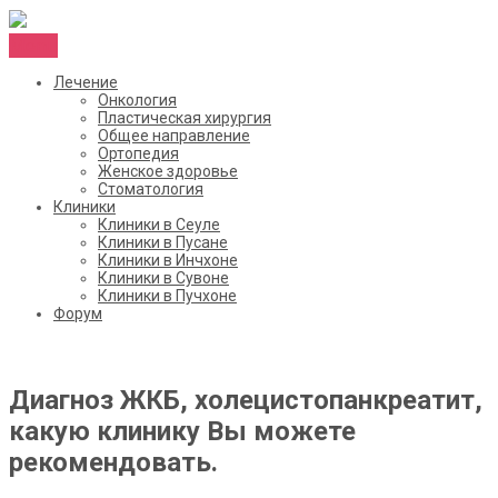
Menu
Лечение
Онкология
Пластическая хирургия
Общее направление
Ортопедия
Женское здоровье
Стоматология
Клиники
Клиники в Сеуле
Клиники в Пусане
Клиники в Инчхоне
Клиники в Сувоне
Клиники в Пучхоне
Форум
Диагноз ЖКБ, холецистопанкреатит,
какую клинику Вы можете
рекомендовать.