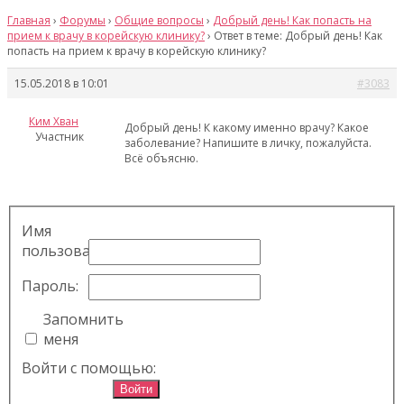
Главная
›
Форумы
›
Общие вопросы
›
Добрый день! Как попасть на
прием к врачу в корейскую клинику?
›
Ответ в теме: Добрый день! Как
попасть на прием к врачу в корейскую клинику?
15.05.2018 в 10:01
#3083
Ким Хван
Добрый день! К какому именно врачу? Какое
Участник
заболевание? Напишите в личку, пожалуйста.
Всё объясню.
Имя
пользователя:
Пароль:
Запомнить
меня
Войти с помощью:
Войти