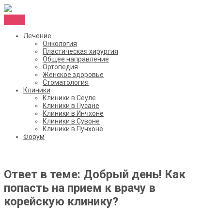
Menu
Лечение
Онкология
Пластическая хирургия
Общее направление
Ортопедия
Женское здоровье
Стоматология
Клиники
Клиники в Сеуле
Клиники в Пусане
Клиники в Инчхоне
Клиники в Сувоне
Клиники в Пучхоне
Форум
Ответ в теме: Добрый день! Как
попасть на прием к врачу в
корейскую клинику?