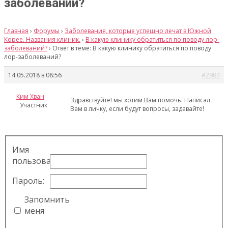
заболеваний?
Главная
›
Форумы
›
Заболевания, которые успешно лечат в Южной
Корее. Названия клиник.
›
В какую клинику обратиться по поводу лор-
заболеваний?
›
Ответ в теме: В какую клинику обратиться по поводу
лор-заболеваний?
14.05.2018 в 08:56
#2984
Ким Хван
Здравствуйте! мы хотим Вам помочь. Написал
Участник
Вам в личку, если будут вопросы, задавайте!
Имя
пользователя:
Пароль:
Запомнить
меня