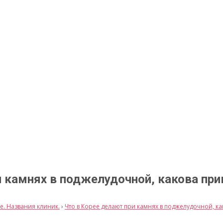
ри камнях в поджелудочной, какова пр
. Названия клиник.
›
Что в Корее делают при камнях в поджелудочной, к