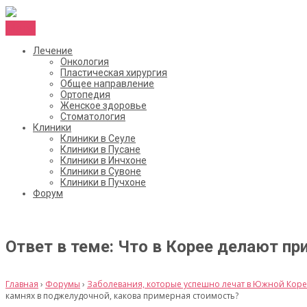
Menu
Лечение
Онкология
Пластическая хирургия
Общее направление
Ортопедия
Женское здоровье
Стоматология
Клиники
Клиники в Сеуле
Клиники в Пусане
Клиники в Инчхоне
Клиники в Сувоне
Клиники в Пучхоне
Форум
Ответ в теме: Что в Корее делают п
Главная
›
Форумы
›
Заболевания, которые успешно лечат в Южной Корее
камнях в поджелудочной, какова примерная стоимость?