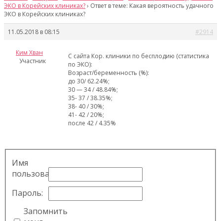
ЭКО в Корейских клиниках?
›
Ответ в теме: Какая вероятность удачного
ЭКО в Корейских клиниках?
11.05.2018 в 08:15
#2914
Ким Хван
С сайта Кор. клиники по бесплодию (статистика
Участник
по ЭКО):
Возраст/беременность (%):
до 30/ 62.24%;
30 — 34 / 48.84%;
35- 37 / 38.35%;
38- 40 / 30%;
41- 42 / 20%;
после 42 / 4.35%
Имя
пользователя:
Пароль:
Запомнить