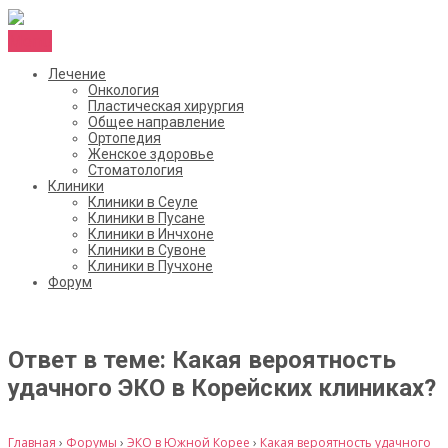
Menu
Лечение
Онкология
Пластическая хирургия
Общее направление
Ортопедия
Женское здоровье
Стоматология
Клиники
Клиники в Сеуле
Клиники в Пусане
Клиники в Инчхоне
Клиники в Сувоне
Клиники в Пучхоне
Форум
Ответ в теме: Какая вероятность
удачного ЭКО в Корейских клиниках?
Главная
›
Форумы
›
ЭКО в Южной Корее
›
Какая вероятность удачного